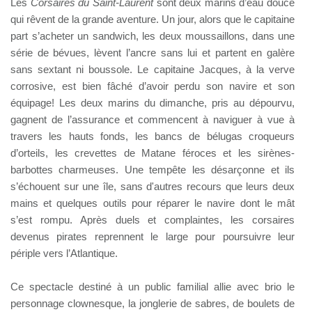
Les
Corsaires du Saint-Laurent
sont deux marins d’eau douce
qui rêvent de la grande aventure. Un jour, alors que le capitaine
part s’acheter un sandwich, les deux moussaillons, dans une
série de bévues, lèvent l’ancre sans lui et partent en galère
sans sextant ni boussole. Le capitaine Jacques, à la verve
corrosive, est bien fâché d’avoir perdu son navire et son
équipage! Les deux marins du dimanche, pris au dépourvu,
gagnent de l’assurance et commencent à naviguer à vue à
travers les hauts fonds, les bancs de bélugas croqueurs
d’orteils, les crevettes de Matane féroces et les sirènes-
barbottes charmeuses. Une tempête les désarçonne et ils
s’échouent sur une île, sans d'autres recours que leurs deux
mains et quelques outils pour réparer le navire dont le mât
s’est rompu. Après duels et complaintes, les corsaires
devenus pirates reprennent le large pour poursuivre leur
périple vers l’Atlantique.
Ce spectacle destiné à un public familial allie avec brio le
personnage clownesque, la jonglerie de sabres, de boulets de