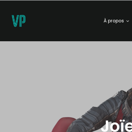
À propos
Joï