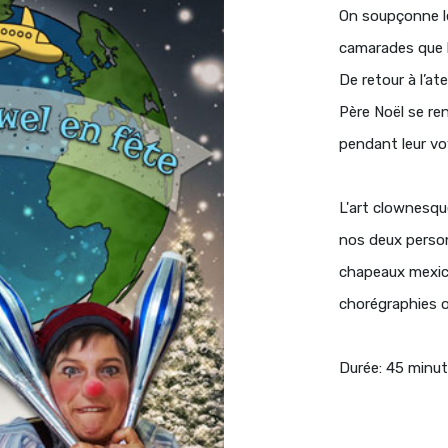
On soupçonne les
camarades que l
De retour à l’at
Père Noël se re
pendant leur v
L'art clownesque
nos deux personn
chapeaux mexica
chorégraphies or
Durée: 45 min